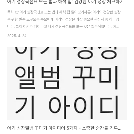
아기 성장곡선표 보는 법과 해석 팁: 건강한 아기 성장 체크하기
목차 👉아기 성장곡선표 보는 법과 해석 팁 알아보기서론: 아기의 건강한 성장
을 위한 필수 도구모든 부모에게 아기의 성장은 가장 중요한 관심사 중 하나입
니다. 특히 아기가 태어나고 나서 성장곡선표를 보는 것은 필수적입니다. 아기
의 성장곡선표는 아기가 어떤 속도로 성장하고 있는지를 시각적으로 보여주며,
2025. 4. 24.
건강 체크의 기준이 되기도 합니다. 성장곡선표는 단순히 숫자와 선으로 이루
어져 있지만, 그 안에는 아기의 건강과 발달을 판단할 수 있는 중요한 정보들이
담겨 있습니다. 특히 생후 5개월 아기는 빠른 속도로 변화하고 발달하는 시기
입니다. 이 시기에 아기의 신체적 변화와 발달을 정확하게 이해하고 지켜보는
것은 부모가 할 수 있는 가장 중요한 일 중 하나입니다. 아기의 키, 몸무게, 그리
고 발달 상황을 체크하..
아기 성장앨범 꾸미기 아이디어 5가지 - 소중한 순간들 기록하기